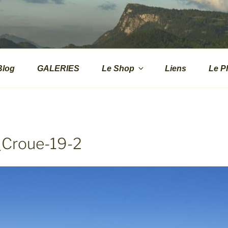
.CH
s de montagne
Blog
GALERIES
Le Shop
Liens
Le P
_Croue-19-2