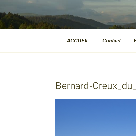
Aller
au
VALPHOTOS
contenu
Présentations d'images naturalite
principal
ACCUEIL
Contact
Bernard-Creux_du