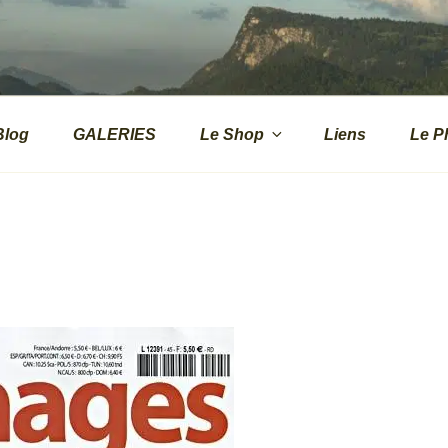
.CH
s de montagne
Blog
GALERIES
Le Shop
Liens
Le P