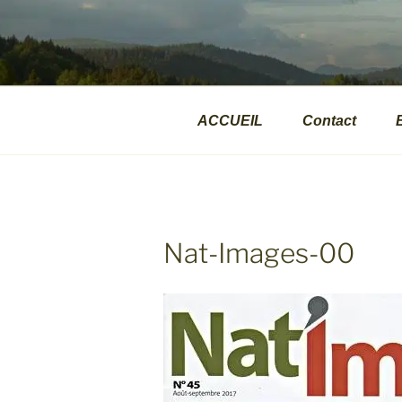
Aller
au
VALPHOTOS
contenu
Présentations d'images naturalite
principal
ACCUEIL
Contact
Nat-Images-00