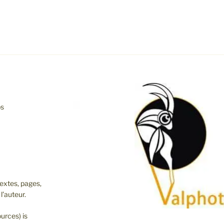
os
extes, pages,
l’auteur.
urces) is