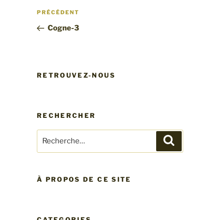
Navigation
Article
PRÉCÉDENT
de
précédent
Cogne-3
l’article
RETROUVEZ-NOUS
RECHERCHER
Recherche
Recherche
pour
:
À PROPOS DE CE SITE
CATEGORIES