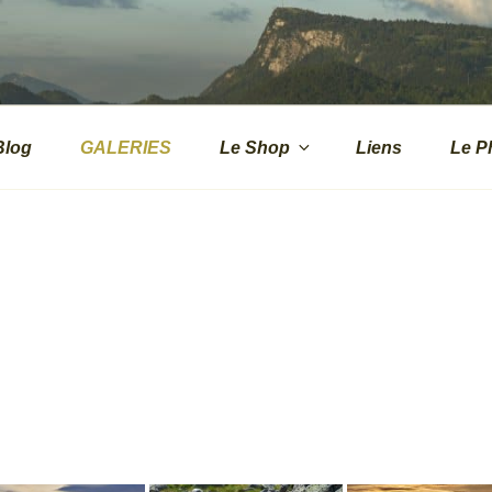
.CH
s de montagne
Blog
GALERIES
Le Shop
Liens
Le P