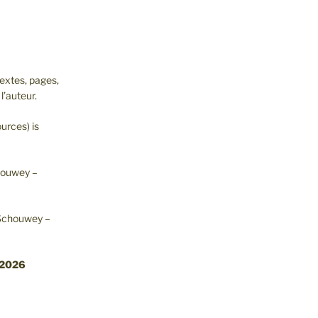
extes, pages,
l’auteur.
urces) is
chouwey –
 Schouwey –
.2026