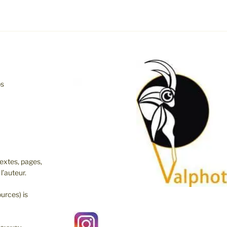
os
extes, pages,
l’auteur.
urces) is