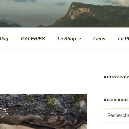
.CH
s de montagne
Blog
GALERIES
Le Shop
Liens
Le P
RETROUVE
RECHERCH
Recherche
pour
: