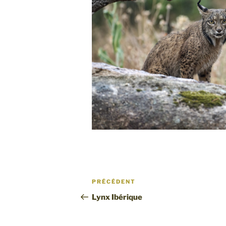
Navigation
Article
PRÉCÉDENT
de
précédent
Lynx Ibérique
l’article