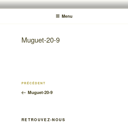
Aller
VALPHOTOS.CH
Présentations d'images naturalites de montagne
au
Menu
contenu
principal
Muguet-20-9
Navigation
Article
PRÉCÉDENT
de
précédent
Muguet-20-9
l’article
RETROUVEZ-NOUS