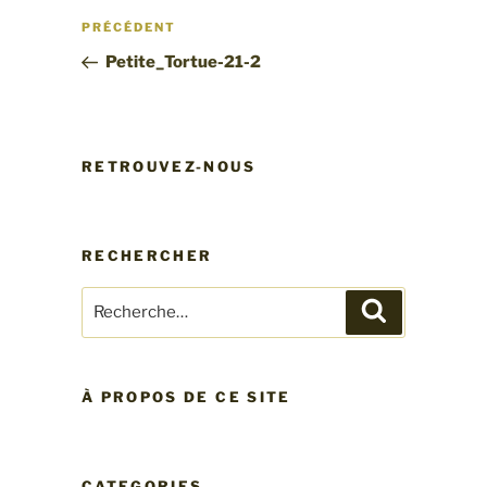
Navigation
Article
PRÉCÉDENT
de
précédent
Petite_Tortue-21-2
l’article
RETROUVEZ-NOUS
RECHERCHER
Recherche
Recherche
pour
:
À PROPOS DE CE SITE
CATEGORIES