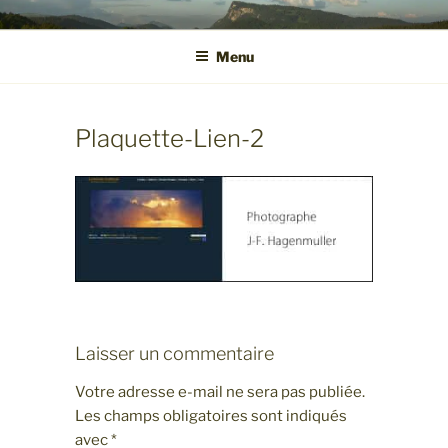
Aller
VALPHOTOS.CH
Présentations d'images naturalites de montagne
au
Menu
contenu
principal
Plaquette-Lien-2
Laisser un commentaire
Votre adresse e-mail ne sera pas publiée.
Les champs obligatoires sont indiqués
avec
*