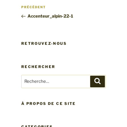
Navigation
Article
PRÉCÉDENT
de
précédent
Accenteur_alpin-22-1
l’article
RETROUVEZ-NOUS
RECHERCHER
Recherche
Recherche
pour
:
À PROPOS DE CE SITE
CATEGORIES