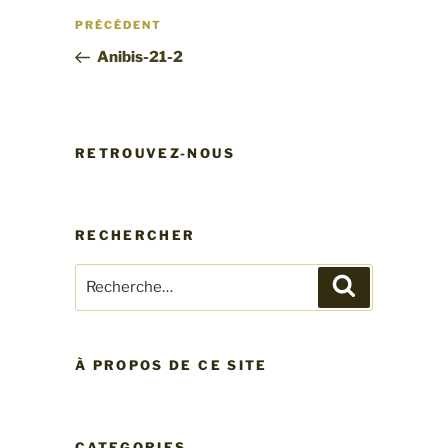
Navigation
Article
PRÉCÉDENT
de
précédent
Anibis-21-2
l’article
RETROUVEZ-NOUS
RECHERCHER
Recherche
Recherche
pour
:
À PROPOS DE CE SITE
CATEGORIES