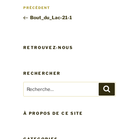
Navigation
Article
PRÉCÉDENT
de
précédent
Bout_du_Lac-21-1
l’article
RETROUVEZ-NOUS
RECHERCHER
Recherche
Recherche
pour
:
À PROPOS DE CE SITE
CATEGORIES