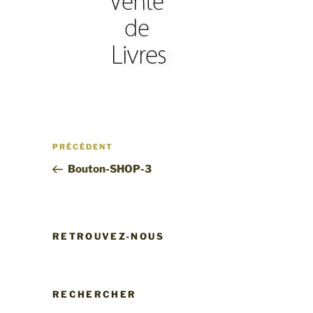
Navigation
Article
PRÉCÉDENT
de
précédent
Bouton-SHOP-3
l’article
RETROUVEZ-NOUS
RECHERCHER