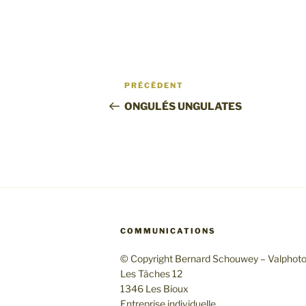
Navigation
Article
PRÉCÉDENT
de
précédent
ONGULÉS UNGULATES
l’article
COMMUNICATIONS
© Copyright Bernard Schouwey – Valphot
Les Tâches 12
1346 Les Bioux
Entreprise individuelle