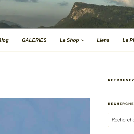
.CH
s de montagne
Blog
GALERIES
Le Shop
Liens
Le P
RETROUVE
RECHERCH
Recherche
pour
: