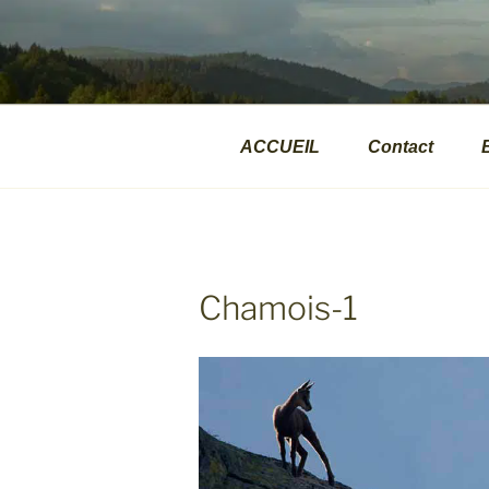
Aller
au
VALPHOTOS
contenu
Présentations d'images naturalite
principal
ACCUEIL
Contact
Chamois-1