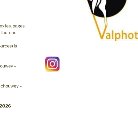
extes, pages,
l’auteur.
urces) is
chouwey –
 Schouwey –
.2026