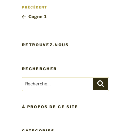
Navigation
Article
PRÉCÉDENT
de
précédent
Cogne-1
l’article
RETROUVEZ-NOUS
RECHERCHER
Recherche
Recherche
pour
:
À PROPOS DE CE SITE
CATEGORIES