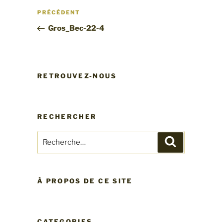
Navigation
Article
PRÉCÉDENT
de
précédent
Gros_Bec-22-4
l’article
RETROUVEZ-NOUS
RECHERCHER
Recherche
Recherche
pour
:
À PROPOS DE CE SITE
CATEGORIES