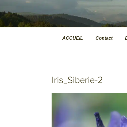
Aller
au
VALPHOTOS
contenu
Présentations d'images naturalite
principal
ACCUEIL
Contact
Iris_Siberie-2