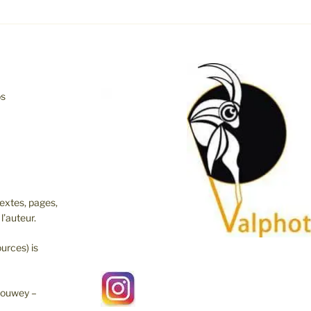
os
extes, pages,
l’auteur.
urces) is
chouwey –