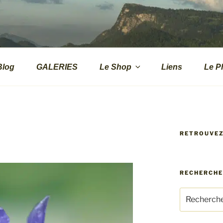
.CH
s de montagne
Blog
GALERIES
Le Shop
Liens
Le P
RETROUVE
RECHERCH
Recherche
pour
: