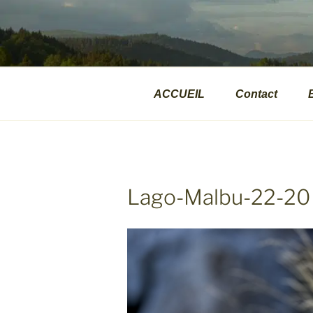
Aller
au
VALPHOTOS
contenu
Présentations d'images naturalite
principal
ACCUEIL
Contact
Lago-Malbu-22-20