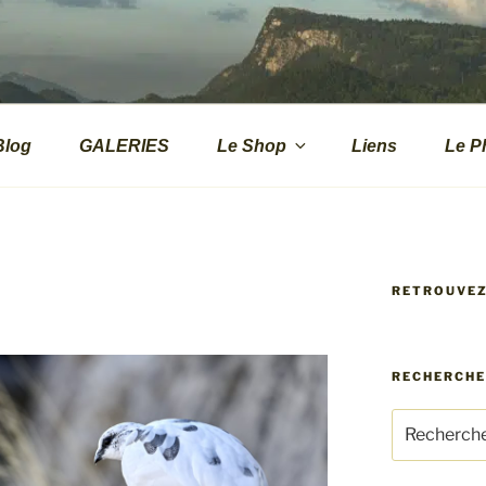
.CH
s de montagne
Blog
GALERIES
Le Shop
Liens
Le P
RETROUVE
RECHERCH
Recherche
pour
: