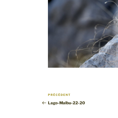
Navigation
Article
PRÉCÉDENT
de
précédent
Lago-Malbu-22-20
l’article