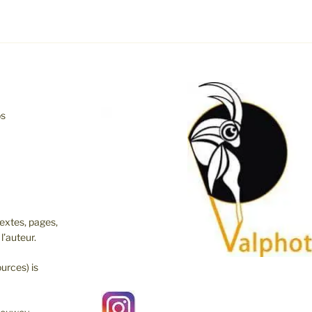
os
extes, pages,
l’auteur.
urces) is