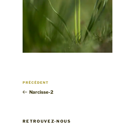
Navigation
Article
PRÉCÉDENT
de
précédent
Narcisse-2
l’article
RETROUVEZ-NOUS