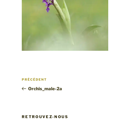
Navigation
Article
PRÉCÉDENT
de
précédent
Orchis_male-2a
l’article
RETROUVEZ-NOUS