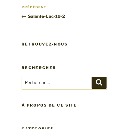
Navigation
Article
PRÉCÉDENT
de
précédent
Salanfe-Lac-19-2
l’article
RETROUVEZ-NOUS
RECHERCHER
Recherche
Recherche
pour
:
À PROPOS DE CE SITE
CATEGORIES