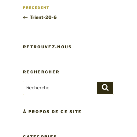
Navigation
Article
PRÉCÉDENT
de
précédent
Trient-20-6
l’article
RETROUVEZ-NOUS
RECHERCHER
Recherche
Recherche
pour
:
À PROPOS DE CE SITE
CATEGORIES